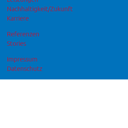
Nachhaltigkeit/Zukunft
Karriere
Referenzen
Stories
Impressum
Datenschutz
Einkaufsbedingungen
Verhaltenskodex
AGB
Facebookseite
Instagram-
LinkedIn