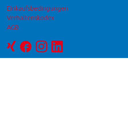
Einkaufsbedingungen
Verhaltenskodex
AGB
Facebookseite
Instagram-
LinkedIn
von
Seite
Seite
NOVAPAX
von
von
NOVAPAX
NOVAPAX